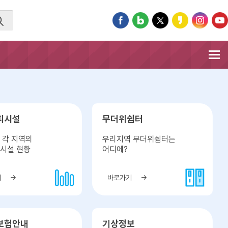
피시설
무더위쉼터
 각 지역의
우리지역 무더위쉼터는
시설 현황
어디에?
기
바로가기
보험안내
기상정보