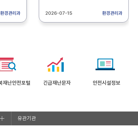
배출량
안내문을 참고하시어 2026년 상반기
바랍니다.
대기 확정배출량 명세서를 제출하여
환경관리과
2026-07-15
환경관리과
주시기 바랍니다. 1. 제출대상 : 1~3종
도청
대기배출사업장 2. 부과기간 :
2026.1.1.~2026.6.30. 3. 제출방법 :
방문 또는 우편 4. 제출기한 :
2026.7.31.(금) ※ 기한 내 도착분에
한하여 인정하며, 우편의 경우 마감일
소인까지 인정. 제출처) (우)36759
경상북도 안동시 풍천면 도청대로
455 경북도청 환경관리과
대기배출부과금 담당자 (문의 : 054-
북재난안전포털
긴급재난문자
880-3555)
안전시설정보
유관기관