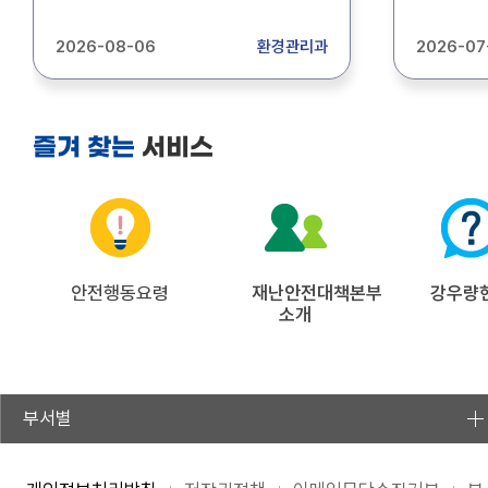
.5.)호 및『환경기술 및 환경산업
연구용역 
지원법』 제28조제3항, 동법 시행
위한 예비
2026-08-06
환경관리과
2026-07
규칙 제50조제3항과 관련입니다. 2.
공개 모집합니다. 1. 모
기후에너지환경부는
7. 23.(목
환경전문공사업의 수주현황을
2. 모집인
파악하고, 환경산업정책의
평가위원 구
서비스
즐겨 찾는
기초자료로 활용하기 위해
모집분야 :
1996년부터 매년 『환경전문공사업
신청방법 :
수주현황(국가승인통계,
(pjhking
제106023호)』을 조사 및 작성하고
(054-88
있습니다. 3. 이에따라 『2026년
제안서 
환경전문공사업 수주현황(2025년
기준)』 자료 제출을 요청드리오니
안전행동요령
재난안전대책본부
강우량
소개
붙임의 작성요령을 확인하시어
2026.9.18.(금)까지 제출해 주시기
바랍니다. 가. 제출방법 :
한국환경산업협회 누리집 내 전용
페이지(붙임2 작성요령 참고) ※
부서별
붙임자료 다운로드 :
한국환경산업협회 누리집(신청·입력·
조회공지사항) 또는 경상북도 누리집