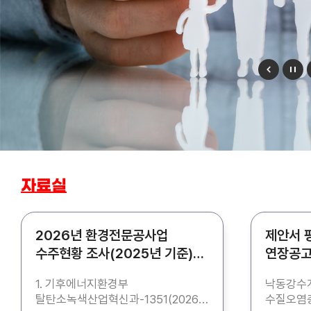
자료실
2026년 환경전문공사업
제안서 
수주현황 조사(2025년 기준)
연장공고
자료 제출 협조 요청
수질오염
1. 기후에너지환경부
낙동강수계
탈탄소녹색산업혁신과-1351(2026.8
수질오염