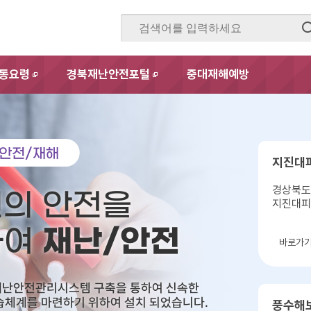
동요령
경북재난안전포털
중대재해예방
새창
새창
/안전/재해
지진대
경상북도
의 안전을
지진대피
재난/안전
하여
바로가
재난안전관리시스템 구축을 통하여 신속한
습체계를 마련하기 위하여 설치 되었습니다.
풍수해