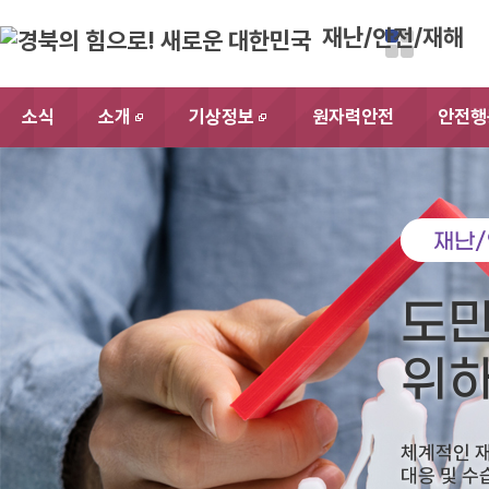
재난/안전/재해
소식
소개
기상정보
원자력안전
안전행
새창
새창
재난
도민
위
체계적인 
대응 및 수