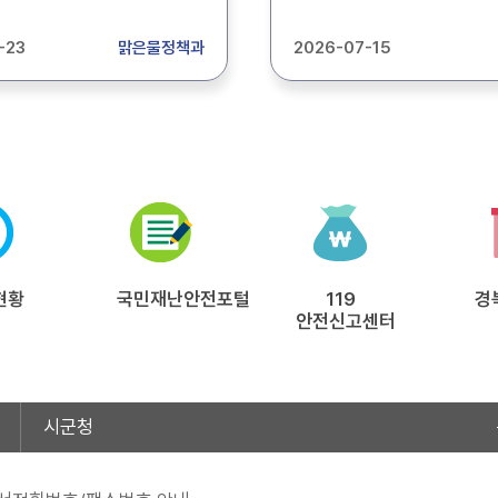
제안서 평가위원회 구성을
2026년 상반기 수질 확정
평가위원을 아래와 같이
명세서를 제출하여 주시기 
-23
맑은물정책과
2026-07-15
집기간 : 2026.
제출처 (우)36759 경상북도 안동시
) ~ 2026. 7. 31.(금)(9일간)
풍천면 도청대로 455 경북
원 : 27명 이상(제안서
환경관리과 *담당자 : 이제헌주무관 *
성 인원수의 3배수) 3.
연락처 : 054-880-3553 *이메일 :
 환경(수질)분야 4.
dlwpgjs001@korea.kr *팩 스 :
 공문, 이메일
054-880-3559
ka79@korea.kr), 팩스
0-3569), 방문접수 붙임
평가위원회 예비평가위원
모집 공고문(연장) 1부. 끝.
현황
국민재난안전포털
119
경
안전신고센터
시군청