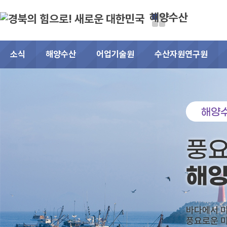
해양수산
소식
해양수산
어업기술원
수산자원연구원
해양
풍요
해
바다에서 
풍요로운 