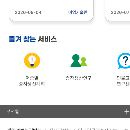
어촌 리더의 양성을 위한 『2026년
아래와 같
수산CEO 교육』교육생을 아래와 같이
희망하시
2026-08-04
어업기술원
2026-07
모집합니다. - 접수기간 : 2026. 8. 4.
신청하여 주
(화) ~ 8. 13.(목) 17:00 - 모집인원 :
신청기간: 20
15명(남·여 구분 없음) - 접수방법 :
(수) 2.
방문, 우편, 온라인 접수(우편, 온라인
신청방법: 
서비스
즐겨 찾는
접수는 2026. 8. 13.(목) 17:00
수 처 - 어업기술지원과: 우)37556
도착분에 한함) - 문 의 처 :
포항시 북
경상북도어업기술원 어업기술지원과
문의: 054-240
인력육성팀(054-240-2130)
242-1641 - 북부지원: 우)36
영덕군 영덕읍
054-730-8870, 
어종별
종자생산연구
8877 
민물고
종자생산계획
연구센
확인하신 
꼭 확인하
부서별