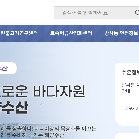
민물고기연구센터
토속어류산업화센터
방사능 안전정보
수산
수온정
날짜별 
로운 바다자원
안내
양수산
바로가
미래를 창출하다! 바다어장의 목장화를 이끄는
미래를 준비해 나가는 해양수산