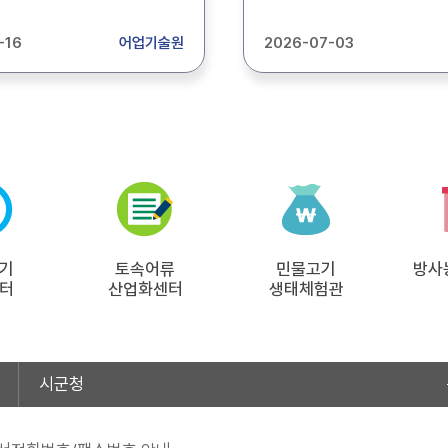
이 공고하오니, 사업을
도모를 위해 전문지식을 가
는 양식어가에서는 기한내
후견인이 창업어가를 지원
-16
어업기술원
2026-07-03
시기 바랍니다. 1.
“2026년도 창업어가 멘토
26. 7. 16.(목) ~ 7. 22.
지원사업”의 신청자를 아래
 신청서류: 붙임 공고문 참고 3.
모집 공고합니다. 1. 공 고 명 :
방문, FAX 또는 우편 4. 접
2026년도 창업어가 멘토링
창업어가, 후견인 모집 공고 2
구 흥해읍 영일만항로 117-1
신청자격 : 각 분야별 붙임
-0324, FAX: 054-
(공고문)에 적합한 자 3. 신청기간 :
426
2026. 7. 3.(금) ~ 7. 24(금) 4. 접 
 강영로 476-3 문의:
처 : 경상북도 어업기술원
FAX: 054-730-
이웃어촌지원센터(붙임 참조) 
* 붙임의 공고문을 꼼꼼이
기
토속어류
구비서류 - 대상 지원자(멘티)
민물고기
방사
터
산업화센터
생태체험관
후 관할기관 및 제출서류를
창업어가 멘토링 지원대상 
여 주시기 바랍니다.
(서식1) - 후견인지원자(멘토)
창업어가 멘토링 후견인 지
(서식2-1) 및 운영계획서(서
시군청