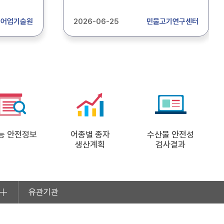
진
기간제근로자를 채용하고자 아래와
하는
같이 공고합니다. 1. 접수기간 : 2026.
어업기술원
2026-06-25
민물고기연구센터
링
6. 24.(수) ~ 7. 1.(수), 18:00까지 2.
와 같이
선발일원 : 1명 3. 근무기간 : 2026. 7.
6. ∼ 9. 4.(60일간) *상기 채용기간,
 지원사업
인원, 세부업무 등은 센터 사정상 변경
.
가능 4. 근무장소 :경상북도
기준
민물고기연구센터(울진군 불영계곡로
3532) 5. 업무내용 : 종자생산보조,
수
생태체험관 관리 6. 문 의 : ☎ 054-
783-9413~4 * 자세한 사항은
5.
채용공고문 참조하시기 바랍니다. *
 :
능 안전정보
어종별 종자
수산물 안전성
생산계획
검사결과
신청서
 :
정 신청서
식2-2)
유관기관