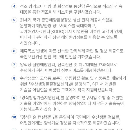
적조 광역모니터링 및 화상정보 통신망 운영으로 적조의 신속
4
대응을 통한 적조피해 최소화를 구현하겠습니다.
21세기 국가 종합해양환경정보 생산·관리·제공시스템을
5
운영하여 해양환경 정보서비스를 극대화하고,
국가해양자료센터(KODC)에서 어업인을 비롯한 고객이 언제,
어디서나 편리하게 첨단 해양환경정보를 이용할 수 있도록
하겠습니다.
패류독소 발생에 따른 신속한 관리체제 확립 및 정보 제공으로
6
국민보건위생 안전 확보에 만전을 기하겠습니다.
양식장 질병예방관리, 신속진단 및 치료대책을 효과적으로
7
수행하기 위한 어류질병 정보서비스를 제공하겠습니다.
수산생물의 고유종 보존과 우량형질 확보 및 신품종을 개발하기
8
위한 『수산생명물질정보센터』를 운영하고, 여기서 개발된
기술을 어업인을 비롯한 고객에게 적극 지원하겠습니다.
「양식창업기술지원센터」를 운영하여 연구사업 수행 중 개발한
9
기술을 어업인에게 이전하여 양식창업이나 새로운 기술습득이
가능하도록 하겠습니다.
「양식기술 컨설팅팀」을 운영하여 국민에게 수산생물 정보를,
10
어업인에게는 양식기술 정보를 지속적으로 제공하겠습니다.