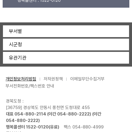
행복콜센터 :
1522-0120
부서별
시군청
유관기관
개인정보처리방침
저작권정책
이메일무단수집거부
부서전화번호/팩스번호 안내
경북도청 :
[36759] 경상북도 안동시 풍천면 도청대로 455
대표
054-880-2114
(야간
054-880-2222
) (야간
054-880-2222
)
행복콜센터
1522-0120
(유료)
팩스 054-880-4999