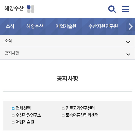
해양수산
소식
해양수산
어업기술원
수산자원연구원
민
소식
공지사항
공지사항
전체선택
민물고기연구센터
수산자원연구소
토속어류산업화센터
어업기술원