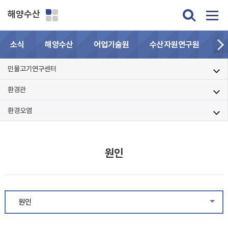
해양수산
소식
해양수산
어업기술원
수산자원연구원
민
민물고기연구센터
환경관
환경오염
원인
원인
같은