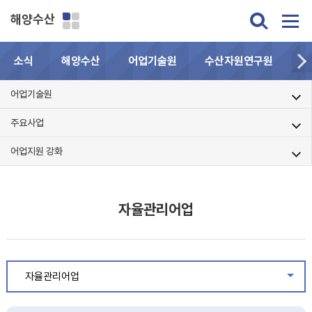
해양수산
소식
해양수산
어업기술원
수산자원연구원
민
어업기술원
주요사업
어업지원 강화
자율관리어업
자율관리어업
같은