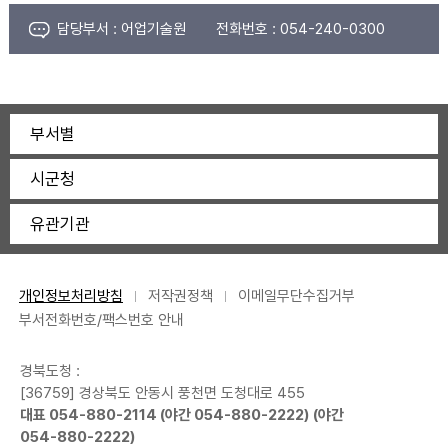
담당부서 :
어업기술원
전화번호 :
054-240-0300
부서별
시군청
유관기관
개인정보처리방침
저작권정책
이메일무단수집거부
부서전화번호/팩스번호 안내
경북도청 :
[36759] 경상북도 안동시 풍천면 도청대로 455
대표
054-880-2114
(야간
054-880-2222
) (야간
054-880-2222
)