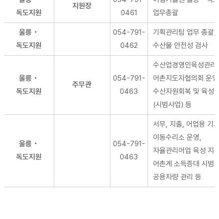
지원장
독도지원
0461
업무총괄
울릉・
054-791-
기획관리팀 업무 총괄,
독도지원
0462
수산물 안전성 검사
수산업경영인육성관리,
울릉・
054-791-
어촌지도자협의회 운영
주무관
독도지원
0463
수산자원회복 및 육성
(시범사업) 등
서무, 지출, 어업용 기
이동수리소 운영,
울릉・
054-791-
자율관리어업 육성 지원
독도지원
0463
어촌계 소득증대 시범사
공용차량 관리 등