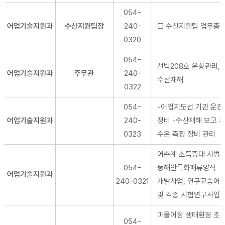
054-
어업기술지원과
수산지원팀장
240-
□ 수산지원팀 업무총
0320
054-
선박208호 운항관리,
어업기술지원과
주무관
240-
수산재해
0322
054-
-어업지도선 기관 운전
어업기술지원과
240-
정비 -수산재해 보고 기
0323
수온 측정 장비 관리
어촌계 소득증대 시범사
054-
동해안특화패류양식
어업기술지원과
240-0321
개발사업, 연구교습어장
및 각종 시험연구사업 
마을어장 생태환경 조성
054-