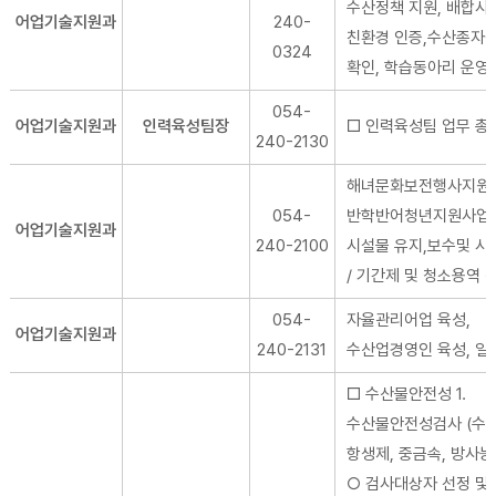
수산정책 지원, 배합사
어업기술지원과
240-
친환경 인증,수산종자
0324
확인, 학습동아리 운영
054-
어업기술지원과
인력육성팀장
□ 인력육성팀 업무 총
240-2130
해녀문화보전행사지원/
054-
반학반어청년지원사업/
어업기술지원과
240-2100
시설물 유지,보수및 시
/ 기간제 및 청소용역 
054-
자율관리어업 육성,
어업기술지원과
240-2131
수산업경영인 육성, 일
□ 수산물안전성 1.
수산물안전성검사 (수
항생제, 중금속, 방사능
○ 검사대상자 선정 및