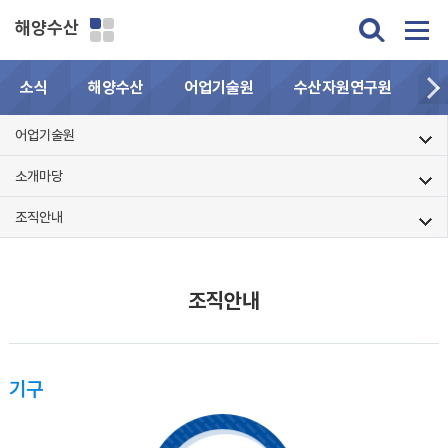
해양수산
소식
해양수산
어업기술원
수산자원연구원
민
어업기술원
소개마당
조직안내
조직안내
기구