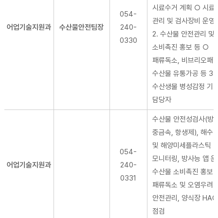
시료수거 계획 ○ 시료
054-
관리 및 검사장비 운영
어업기술지원과
수산물안전팀장
240-
2. 수산물 안전관리 및
0330
소비촉진 홍보 등 ○
패류독소, 비브리오패혈
수산물 유통가공 등 3.
수산생물 병성감정 기관
담당자
수산물 안전성검사(방사
중금속, 항생제), 해수
및 해양미세플라스틱
054-
모니터링, 방사능 앱 운
어업기술지원과
240-
수산물 소비촉진 홍보 
0331
패류독소 및 오염우려 
안전관리, 양식장 HAC
점검