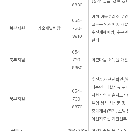
(공사, 물품, 용역 등)
8830
어선 이동수리소 운영,
054-
고소득 양식어종 개발,
북부지원
기술개발팀장
730-
수산재해예방, 수온관
8810
관리
054-
북부지원
730-
어촌마을 소득원 개발
8850
수산종자 생산확인(해면
내수면) 배합사료 구매
054-
지원사업 어촌지도자
북부지원
730-
운영 청사 시설물 및
8870
중대재해(전기, 소방 등
어업지도선 기관업무
울릉・
054-791-
어업기술원 울릉・독