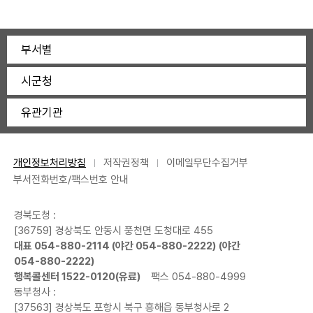
부서별
시군청
유관기관
개인정보처리방침
저작권정책
이메일무단수집거부
부서전화번호/팩스번호 안내
경북도청 :
[36759] 경상북도 안동시 풍천면 도청대로 455
대표
054-880-2114
(야간
054-880-2222
) (야간
054-880-2222
)
행복콜센터
1522-0120
(유료)
팩스 054-880-4999
동부청사 :
[37563] 경상북도 포항시 북구 흥해읍 동부청사로 2