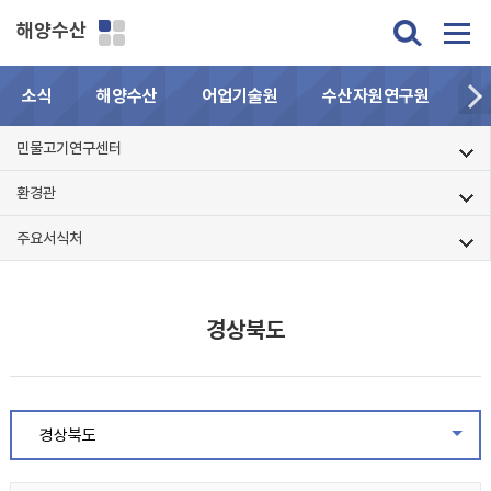
해양수산
소식
해양수산
어업기술원
수산자원연구원
민
민물고기연구센터
환경관
주요서식처
경상북도
경상북도
같은