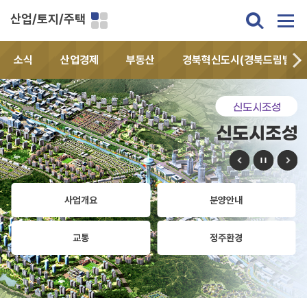
산업/토지/주택
소식
산업경제
부동산
경북혁신도시(경북드림밸리)
신도시조성
신도시조성
사업개요
분양안내
교통
정주환경