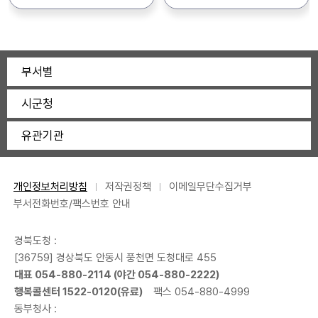
신청방법 :
4012
경상북도주거복지시스템
(https://www.gbhome.kr
/) -문의 : 건축디자인과
부서별
T.054-880-4012
시군청
유관기관
개인정보처리방침
저작권정책
이메일무단수집거부
부서전화번호/팩스번호 안내
경북도청 :
[36759] 경상북도 안동시 풍천면 도청대로 455
대표 054-880-2114 (야간 054-880-2222)
행복콜센터 1522-0120(유료)
팩스 054-880-4999
동부청사 :