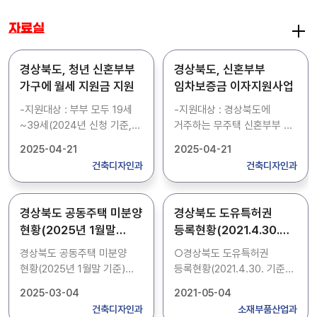
자료실
경상북도, 청년 신혼부부
경상북도, 신혼부부
가구에 월세 지원금 지원
임차보증금 이자지원사업
-지원대상 : 부부 모두 19세
-지원대상 : 경상북도에
~39세(2024년 신청 기준,
거주하는 무주택 신혼부부 -
1985년생~2005년생) ▲
지원내용 : NH농협․
2025-04-21
2025-04-21
신청일 기준 혼인신고일 5년
iM뱅크에서 대출받은 전세
건축디자인과
건축디자인과
이내 ▲부부 합산 연소득
임차보증금 대출 이자 일부
6천만원 이하 ▲경북도 내
지원 부부합산 연소득 구간의
임차보증금 5천만원 이하면서
확대(8천만원 → 1억원)와
경상북도 공동주택 미분양
경상북도 도유특허권
월세 80만원 이하의 주택에
출산(임신)가구 추가 이자
현황(2025년 1월말
등록현황(2021.4.30.
월세로 거주하면서 주민등록
지원 금리 상향(최대 1.0% →
기준)
기준)
주소를 둔 무주택 신혼부부 -
4.0%) 등 -신청방법 :
경상북도 공동주택 미분양
○경상북도 도유특허권
지원내용 : 청년 신혼부부가
경상북도 주거복지시스템
현황(2025년 1월말 기준)
등록현황(2021.4.30. 기준)
월세로 납부한 비용의 일부(월
(https://www.gbhome.kr
입니다.
알려드립니다.
2025-03-04
2021-05-04
최대 30만원)으로 온라인
/)으로 온라인 신청 -문의 :
건축디자인과
소재부품산업과
신청 -신청기간 : 연중 -
건축디자인과 T.054-880-