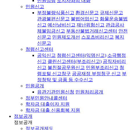
민원상담
도지사와의 대화
민원신고
부정불량식품신고
환경신문고
규제신문고
관광불편신문고
불법어업신고
화물운송불법
신고
예산낭비신고
재난위험신고
관급공사
체불임금신고
부동산불법거래신고센터
안전
신문고
민원제도개선
스포츠비리신고
복지
신문고
청렴신고센터
공익신고
청렴신고센터(익명신고)
소극행정
신고
클린신고센터(부조리신고)
공직자비리
신고
불친절공무원신고
민원부조리신고
청
렴포털 신고창구
공공재정 부정청구 신고
부
정청탁 및 금품 등 수수신고
민원공개
유관기관민원신청
민원처리공개
정부민원안내콜센터
학자금 대출이자 지원
학자금 대출 신용회복 지원
정보공개
정보공개
정보공개제도