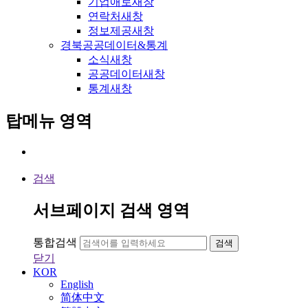
기업애로
새창
연락처
새창
정보제공
새창
경북공공데이터&통계
소식
새창
공공데이터
새창
통계
새창
탑메뉴 영역
검색
서브페이지 검색 영역
통합검색
검색
닫기
KOR
English
简体中文