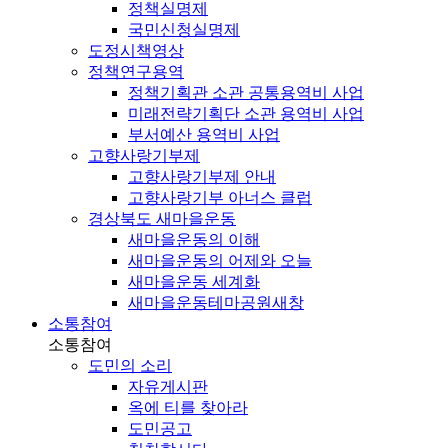
정책실명제
국민신청실명제
도정시책영상
정책연구용역
정책기획관 소관 공통용역비 사업
미래전략기획단 소관 용역비 사업
부서예산 용역비 사업
고향사랑기부제
고향사랑기부제 안내
고향사랑기부 아너스 클럽
경상북도 새마을운동
새마을운동의 이해
새마을운동의 어제와 오늘
새마을운동 세계화
새마을운동테마공원
새창
소통참여
소통참여
도민의 소리
자유게시판
옥에 티를 찾아라
도민공고