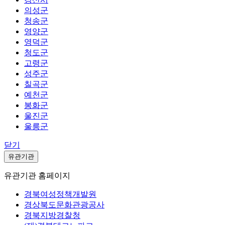
의성군
청송군
영양군
영덕군
청도군
고령군
성주군
칠곡군
예천군
봉화군
울진군
울릉군
닫기
유관기관
유관기관 홈페이지
경북여성정책개발원
경상북도문화관광공사
경북지방경찰청