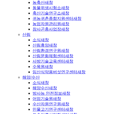
농축산
새창
동물위생시험소
새창
축산기술연구소
새창
귀농귀촌종합지원센터
새창
농업자원관리원
새창
잠사곤충사업장
새창
산림
소식
새창
산림휴양
새창
산림환경연구원
새창
산림문화체험센터
새창
사방기술교육센터
새창
수목원
새창
임산식약용버섯연구센터
새창
해양/수산
소식
새창
해양수산
새창
방사능 안전정보
새창
어업기술원
새창
수산자원연구원
새창
민물고기연구센터
새창