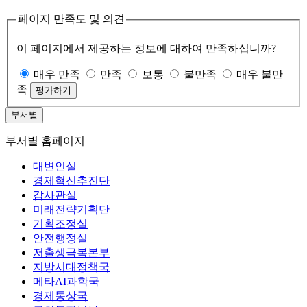
페이지 만족도 및 의견
이 페이지에서 제공하는 정보에 대하여 만족하십니까?
매우 만족
만족
보통
불만족
매우 불만
족
부서별
부서별 홈페이지
대변인실
경제혁신추진단
감사관실
미래전략기획단
기획조정실
안전행정실
저출생극복본부
지방시대정책국
메타AI과학국
경제통상국