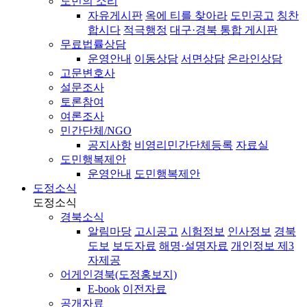
도민의 소리
자유게시판
옥에 티를 찾아라
도민공고
칭찬
합시다
적극행정
대구·경북 통합 게시판
무료법률상담
운영안내
이동상담
서면상담
온라인상담
고문변호사
설문조사
토론참여
여론조사
민간단체/NGO
공지사항
비영리민간단체등록
자료실
도민행복제안
운영안내
도민행복제안
도정소식
도정소식
경북소식
알림마당
고시공고
시험정보
인사정보
경북
도보
보도자료
해명·설명자료
개인정보 제3
자제공
어게인경북(도정홍보지)
E-book
이전자료
공개자료