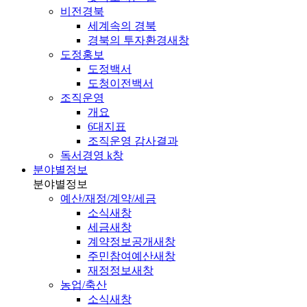
비전경북
세계속의 경북
경북의 투자환경
새창
도정홍보
도정백서
도청이전백서
조직운영
개요
6대지표
조직운영 감사결과
독서경영 k창
분야별정보
분야별정보
예산/재정/계약/세금
소식
새창
세금
새창
계약정보공개
새창
주민참여예산
새창
재정정보
새창
농업/축산
소식
새창