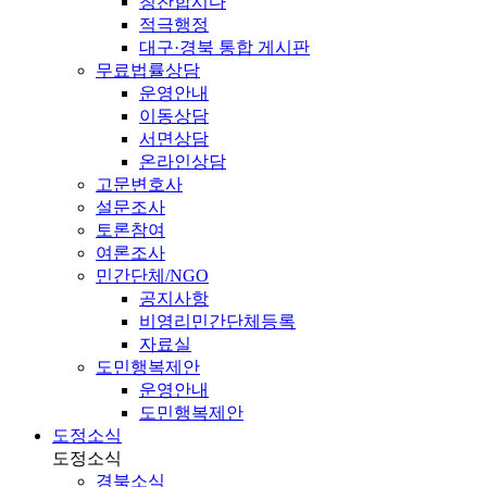
칭찬합시다
적극행정
대구·경북 통합 게시판
무료법률상담
운영안내
이동상담
서면상담
온라인상담
고문변호사
설문조사
토론참여
여론조사
민간단체/NGO
공지사항
비영리민간단체등록
자료실
도민행복제안
운영안내
도민행복제안
도정소식
도정소식
경북소식