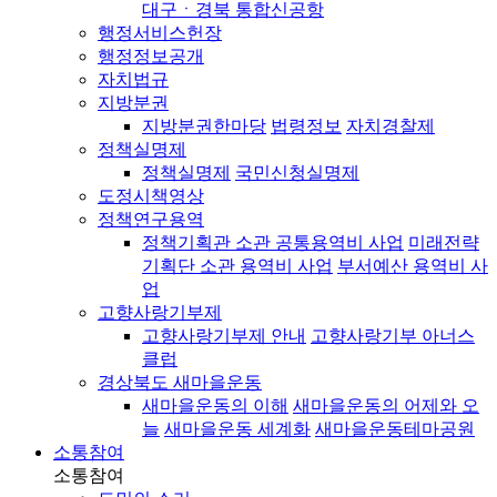
대구ㆍ경북 통합신공항
행정서비스헌장
행정정보공개
자치법규
지방분권
지방분권한마당
법령정보
자치경찰제
정책실명제
정책실명제
국민신청실명제
도정시책영상
정책연구용역
정책기획관 소관 공통용역비 사업
미래전략
기획단 소관 용역비 사업
부서예산 용역비 사
업
고향사랑기부제
고향사랑기부제 안내
고향사랑기부 아너스
클럽
경상북도 새마을운동
새마을운동의 이해
새마을운동의 어제와 오
늘
새마을운동 세계화
새마을운동테마공원
소통참여
소통참여