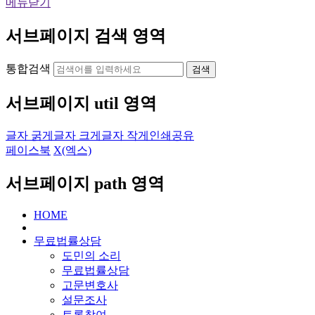
메뉴닫기
서브페이지 검색 영역
통합검색
검색
서브페이지 util 영역
글자 굵게
글자 크게
글자 작게
인쇄
공유
페이스북
X(엑스)
서브페이지 path 영역
HOME
무료법률상담
도민의 소리
무료법률상담
고문변호사
설문조사
토론참여