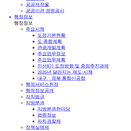
공공저작물
공공기관 경영공시
행정정보
행정정보
주요시책
도정기본현황
도 종합계획
관광개발계획
주요업무정보
주요업무계획
민선8기 도정방향 및 중점추진과제
2026년 달라지는 제도·시책
대구ㆍ경북 통합신공항
행정서비스헌장
행정정보공개
자치법규
지방분권
지방분권한마당
법령정보
자치경찰제
정책실명제