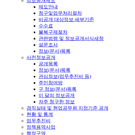
정보공개제도
제도안내
청구및업무처리절차
비공개 대상정보 세부기준
수수료
불복구제절차
관련법령 및 정보공개서식
새창
설문조사
정보(문서)목록
사전정보공개
공개목록
정보(문서)목록
관심정보(업무추진비 등)
주민참여방
구 정보(문서)목록
이 달의 정보공개
자주 청구한 정보
겸직실태 및 현업공무원 지정기준 공개
현황 및 통계
업무추진비
정책용역사업
행정구역