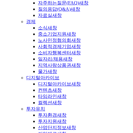
자주하는질문(FAQ)
새창
질의응답(Q&A)
새창
자료실
새창
경제
소식
새창
중소기업지원
새창
노사민정협의회
새창
사회적경제기업
새창
소비자행복센터
새창
일자리/채용
새창
지역사랑상품권
새창
물가
새창
디지털아카이브
디지털아카이브
새창
컨텐츠
새창
타임라인
새창
컬렉션
새창
투자유치
투자환경
새창
투자지원
새창
산업단지정보
새창