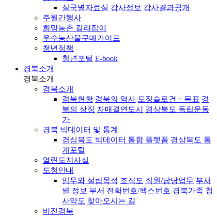
실국별자료실
감사정보
감사결과공개
주월간행사
희망농촌 길라잡이
우수농산물구매가이드
청년정책
청년포털
E-book
경북소개
경북소개
경북소개
경북현황
경북의 역사
도정슬로건ㆍ목표
경
북의 상징
자매결연도시
경상북도 독립운동
가
경북 빅데이터 및 통계
경상북도 빅데이터 통합 플랫폼
경상북도 통
계포털
열린도지사실
도청안내
임무와 설립목적
조직도
직원/담당업무
부서
별 정보
부서 전화번호/팩스번호
경북가족
청
사약도
찾아오시는 길
비전경북