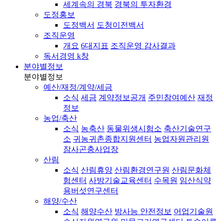
세계속의 경북
경북의 투자환경
도정홍보
도정백서
도청이전백서
조직운영
개요
6대지표
조직운영 감사결과
독서경영 k창
분야별정보
분야별정보
예산/재정/계약/세금
소식
세금
계약정보공개
주민참여예산
재정
정보
농업/축산
소식
농축산
동물위생시험소
축산기술연구
소
귀농귀촌종합지원센터
농업자원관리원
잠사곤충사업장
산림
소식
산림휴양
산림환경연구원
산림문화체
험센터
사방기술교육센터
수목원
임산식약
용버섯연구센터
해양/수산
소식
해양수산
방사능 안전정보
어업기술원