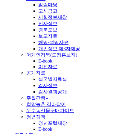
알림마당
고시공고
시험정보
새창
인사정보
경북도보
보도자료
해명·설명자료
개인정보 제3자제공
어게인경북(도정홍보지)
E-book
이전자료
공개자료
실국별자료실
감사정보
감사결과공개
주월간행사
희망농촌 길라잡이
우수농산물구매가이드
청년정책
청년포털
새창
E-book