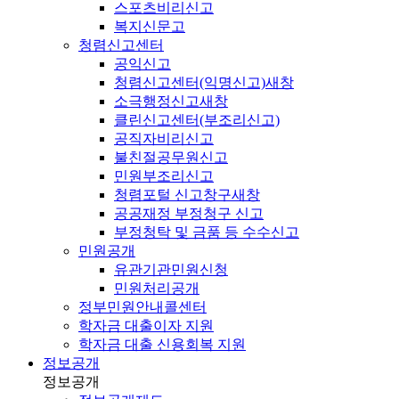
스포츠비리신고
복지신문고
청렴신고센터
공익신고
청렴신고센터(익명신고)
새창
소극행정신고
새창
클린신고센터(부조리신고)
공직자비리신고
불친절공무원신고
민원부조리신고
청렴포털 신고창구
새창
공공재정 부정청구 신고
부정청탁 및 금품 등 수수신고
민원공개
유관기관민원신청
민원처리공개
정부민원안내콜센터
학자금 대출이자 지원
학자금 대출 신용회복 지원
정보공개
정보공개