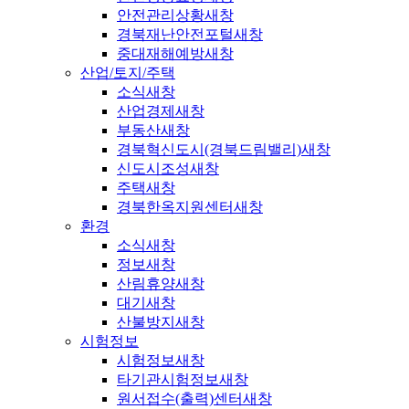
안전관리상황
새창
경북재난안전포털
새창
중대재해예방
새창
산업/토지/주택
소식
새창
산업경제
새창
부동산
새창
경북혁신도시(경북드림밸리)
새창
신도시조성
새창
주택
새창
경북한옥지원센터
새창
환경
소식
새창
정보
새창
산림휴양
새창
대기
새창
산불방지
새창
시험정보
시험정보
새창
타기관시험정보
새창
원서접수(출력)센터
새창