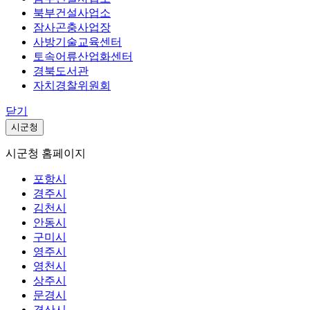
북부건설사업소
잠사곤충사업장
사방기술교육센터
토속어류산업화센터
경북도서관
자치경찰위원회
닫기
시군청
시군청 홈페이지
포항시
경주시
김천시
안동시
구미시
영주시
영천시
상주시
문경시
경산시