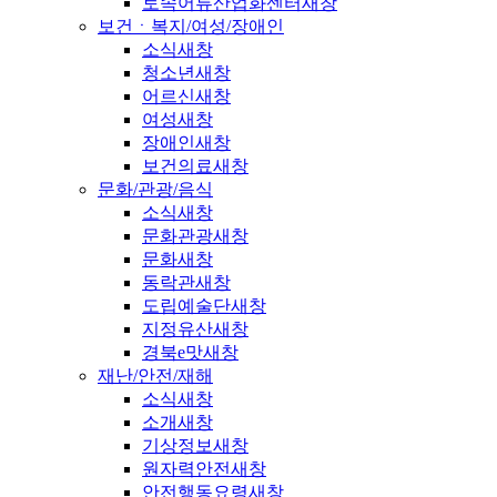
토속어류산업화센터
새창
보건ㆍ복지/여성/장애인
소식
새창
청소년
새창
어르신
새창
여성
새창
장애인
새창
보건의료
새창
문화/관광/음식
소식
새창
문화관광
새창
문화
새창
동락관
새창
도립예술단
새창
지정유산
새창
경북e맛
새창
재난/안전/재해
소식
새창
소개
새창
기상정보
새창
원자력안전
새창
안전행동요령
새창