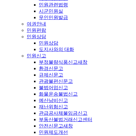
민원관련법령
시군민원실
무인민원발급
여권안내
민원편람
민원상담
민원상담
도지사와의 대화
민원신고
부정불량식품신고
새창
환경신문고
규제신문고
관광불편신문고
불법어업신고
화물운송불법신고
예산낭비신고
재난위험신고
관급공사체불임금신고
부동산불법거래신고센터
안전신문고
새창
민원제도개선