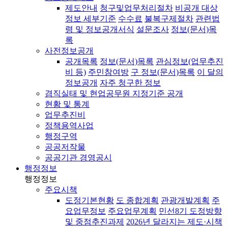
제도안내
청구및업무처리절차
비공개 대상
정보 세부기준
수수료
불복구제절차
관련법
령 및 정보공개서식
설문조사
정보(문서)목
록
사전정보공개
공개목록
정보(문서)목록
관심정보(업무추진
비 등)
주민참여방
구 정보(문서)목록
이 달의
정보공개
자주 청구한 정보
겸직실태 및 현업공무원 지정기준 공개
현황 및 통계
업무추진비
정책용역사업
행정구역
공공저작물
공공기관 경영공시
행정정보
행정정보
주요시책
도정기본현황
도 종합계획
관광개발계획
주
요업무정보
주요업무계획
민선8기 도정방향
및 중점추진과제
2026년 달라지는 제도·시책