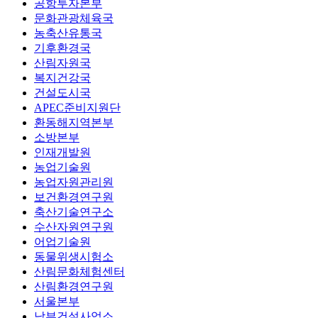
공항투자본부
문화관광체육국
농축산유통국
기후환경국
산림자원국
복지건강국
건설도시국
APEC준비지원단
환동해지역본부
소방본부
인재개발원
농업기술원
농업자원관리원
보건환경연구원
축산기술연구소
수산자원연구원
어업기술원
동물위생시험소
산림문화체험센터
산림환경연구원
서울본부
남부건설사업소