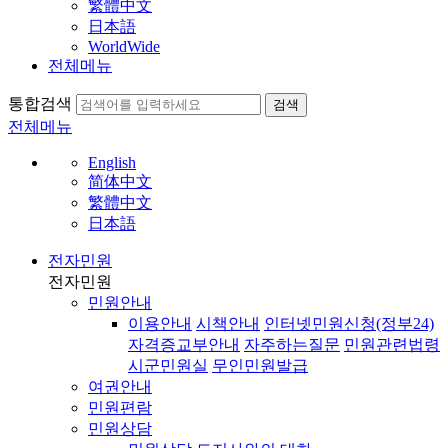
繁體中文
日本語
WorldWide
전체메뉴
통합검색
검색
전체메뉴
English
简体中文
繁體中文
日本語
전자민원
전자민원
민원안내
이용안내
시책안내
인터넷민원신청(정부24)
자격증교부안내
자주하는질문
민원관련법령
시군민원실
무인민원발급
여권안내
민원편람
민원상담