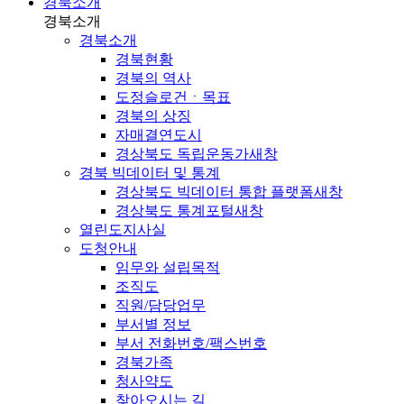
경북소개
경북소개
경북소개
경북현황
경북의 역사
도정슬로건ㆍ목표
경북의 상징
자매결연도시
경상북도 독립운동가
새창
경북 빅데이터 및 통계
경상북도 빅데이터 통합 플랫폼
새창
경상북도 통계포털
새창
열린도지사실
도청안내
임무와 설립목적
조직도
직원/담당업무
부서별 정보
부서 전화번호/팩스번호
경북가족
청사약도
찾아오시는 길