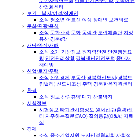
수산자원연구원
민물고기연구센터
토속어류
산업화센터
보건ㆍ복지/여성/장애인
소식
청소년
어르신
여성
장애인
보건의료
문화/관광/음식
소식
문화관광
문화
동락관
도립예술단
지정
유산
경북e맛
재난/안전/재해
소식
소개
기상정보
원자력안전
안전행동요
령
안전관리상황
경북재난안전포털
중대재
해예방
산업/토지/주택
소식
산업경제
부동산
경북혁신도시(경북드
림밸리)
신도시조성
주택
경북한옥지원센터
환경
소식
정보
산림휴양
대기
산불방지
시험정보
시험정보
타기관시험정보
원서접수(출력)센
터
자주하는질문(FAQ)
질의응답(Q&A)
자료
실
경제
소식
중소기업지원
노사민정협의회
사회적