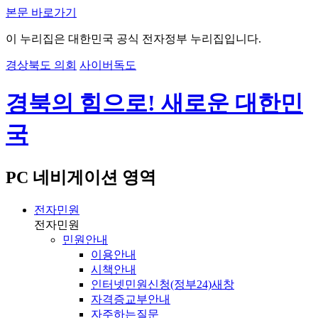
본문 바로가기
이 누리집은 대한민국 공식 전자정부 누리집입니다.
경상북도 의회
사이버독도
경북의 힘으로! 새로운 대한민
국
PC 네비게이션 영역
전자민원
전자민원
민원안내
이용안내
시책안내
인터넷민원신청(정부24)
새창
자격증교부안내
자주하는질문