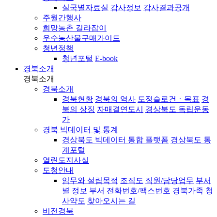
실국별자료실
감사정보
감사결과공개
주월간행사
희망농촌 길라잡이
우수농산물구매가이드
청년정책
청년포털
E-book
경북소개
경북소개
경북소개
경북현황
경북의 역사
도정슬로건ㆍ목표
경
북의 상징
자매결연도시
경상북도 독립운동
가
경북 빅데이터 및 통계
경상북도 빅데이터 통합 플랫폼
경상북도 통
계포털
열린도지사실
도청안내
임무와 설립목적
조직도
직원/담당업무
부서
별 정보
부서 전화번호/팩스번호
경북가족
청
사약도
찾아오시는 길
비전경북