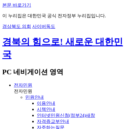
본문 바로가기
이 누리집은 대한민국 공식 전자정부 누리집입니다.
경상북도 의회
사이버독도
경북의 힘으로! 새로운 대한민
국
PC 네비게이션 영역
전자민원
전자민원
민원안내
이용안내
시책안내
인터넷민원신청(정부24)
새창
자격증교부안내
자주하는질문