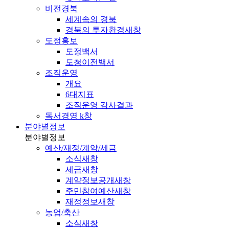
비전경북
세계속의 경북
경북의 투자환경
새창
도정홍보
도정백서
도청이전백서
조직운영
개요
6대지표
조직운영 감사결과
독서경영 k창
분야별정보
분야별정보
예산/재정/계약/세금
소식
새창
세금
새창
계약정보공개
새창
주민참여예산
새창
재정정보
새창
농업/축산
소식
새창