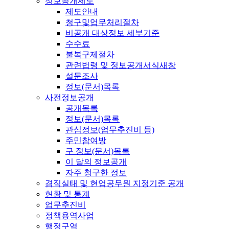
정보공개제도
제도안내
청구및업무처리절차
비공개 대상정보 세부기준
수수료
불복구제절차
관련법령 및 정보공개서식
새창
설문조사
정보(문서)목록
사전정보공개
공개목록
정보(문서)목록
관심정보(업무추진비 등)
주민참여방
구 정보(문서)목록
이 달의 정보공개
자주 청구한 정보
겸직실태 및 현업공무원 지정기준 공개
현황 및 통계
업무추진비
정책용역사업
행정구역