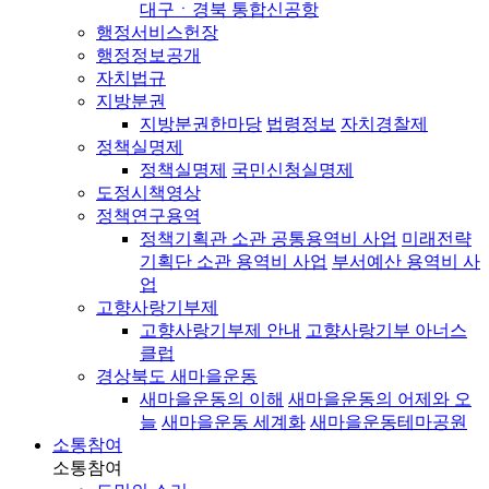
대구ㆍ경북 통합신공항
행정서비스헌장
행정정보공개
자치법규
지방분권
지방분권한마당
법령정보
자치경찰제
정책실명제
정책실명제
국민신청실명제
도정시책영상
정책연구용역
정책기획관 소관 공통용역비 사업
미래전략
기획단 소관 용역비 사업
부서예산 용역비 사
업
고향사랑기부제
고향사랑기부제 안내
고향사랑기부 아너스
클럽
경상북도 새마을운동
새마을운동의 이해
새마을운동의 어제와 오
늘
새마을운동 세계화
새마을운동테마공원
소통참여
소통참여