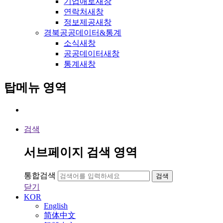
기업애로
새창
연락처
새창
정보제공
새창
경북공공데이터&통계
소식
새창
공공데이터
새창
통계
새창
탑메뉴 영역
검색
서브페이지 검색 영역
통합검색
검색
닫기
KOR
English
简体中文