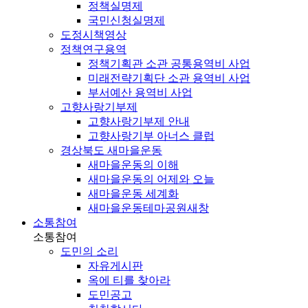
정책실명제
국민신청실명제
도정시책영상
정책연구용역
정책기획관 소관 공통용역비 사업
미래전략기획단 소관 용역비 사업
부서예산 용역비 사업
고향사랑기부제
고향사랑기부제 안내
고향사랑기부 아너스 클럽
경상북도 새마을운동
새마을운동의 이해
새마을운동의 어제와 오늘
새마을운동 세계화
새마을운동테마공원
새창
소통참여
소통참여
도민의 소리
자유게시판
옥에 티를 찾아라
도민공고