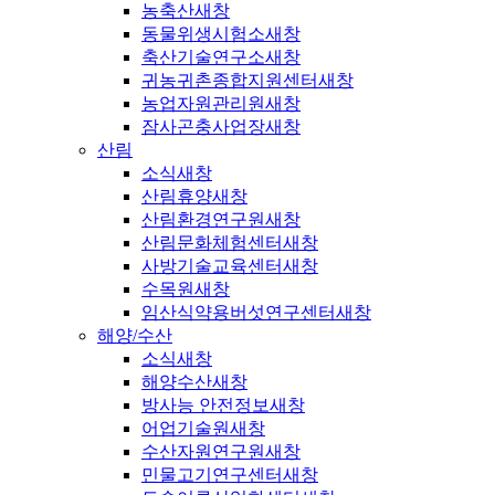
농축산
새창
동물위생시험소
새창
축산기술연구소
새창
귀농귀촌종합지원센터
새창
농업자원관리원
새창
잠사곤충사업장
새창
산림
소식
새창
산림휴양
새창
산림환경연구원
새창
산림문화체험센터
새창
사방기술교육센터
새창
수목원
새창
임산식약용버섯연구센터
새창
해양/수산
소식
새창
해양수산
새창
방사능 안전정보
새창
어업기술원
새창
수산자원연구원
새창
민물고기연구센터
새창