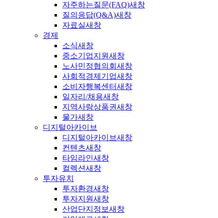
자주하는질문(FAQ)
새창
질의응답(Q&A)
새창
자료실
새창
경제
소식
새창
중소기업지원
새창
노사민정협의회
새창
사회적경제기업
새창
소비자행복센터
새창
일자리/채용
새창
지역사랑상품권
새창
물가
새창
디지털아카이브
디지털아카이브
새창
컨텐츠
새창
타임라인
새창
컬렉션
새창
투자유치
투자환경
새창
투자지원
새창
산업단지정보
새창