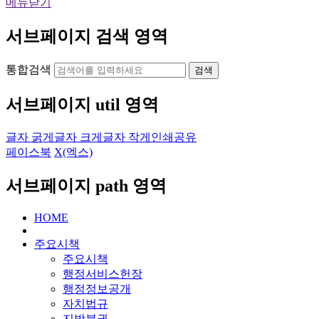
메뉴닫기
서브페이지 검색 영역
통합검색
검색
서브페이지 util 영역
글자 굵게
글자 크게
글자 작게
인쇄
공유
페이스북
X(엑스)
서브페이지 path 영역
HOME
주요시책
주요시책
행정서비스헌장
행정정보공개
자치법규
지방분권