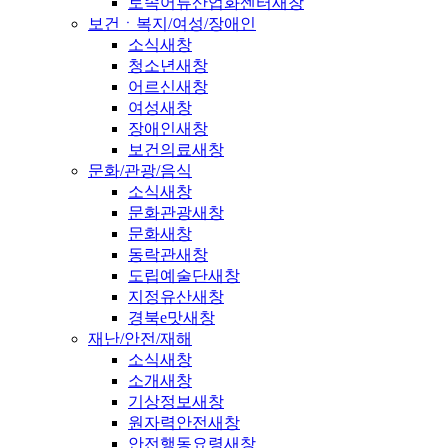
토속어류산업화센터
새창
보건ㆍ복지/여성/장애인
소식
새창
청소년
새창
어르신
새창
여성
새창
장애인
새창
보건의료
새창
문화/관광/음식
소식
새창
문화관광
새창
문화
새창
동락관
새창
도립예술단
새창
지정유산
새창
경북e맛
새창
재난/안전/재해
소식
새창
소개
새창
기상정보
새창
원자력안전
새창
안전행동요령
새창