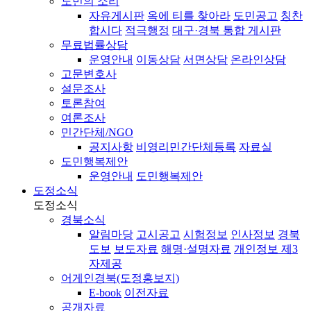
도민의 소리
자유게시판
옥에 티를 찾아라
도민공고
칭찬
합시다
적극행정
대구·경북 통합 게시판
무료법률상담
운영안내
이동상담
서면상담
온라인상담
고문변호사
설문조사
토론참여
여론조사
민간단체/NGO
공지사항
비영리민간단체등록
자료실
도민행복제안
운영안내
도민행복제안
도정소식
도정소식
경북소식
알림마당
고시공고
시험정보
인사정보
경북
도보
보도자료
해명·설명자료
개인정보 제3
자제공
어게인경북(도정홍보지)
E-book
이전자료
공개자료