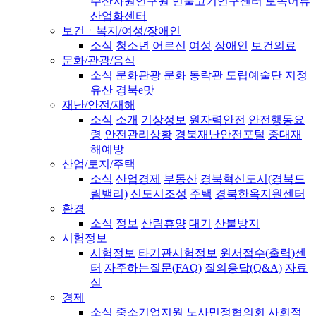
수산자원연구원
민물고기연구센터
토속어류
산업화센터
보건ㆍ복지/여성/장애인
소식
청소년
어르신
여성
장애인
보건의료
문화/관광/음식
소식
문화관광
문화
동락관
도립예술단
지정
유산
경북e맛
재난/안전/재해
소식
소개
기상정보
원자력안전
안전행동요
령
안전관리상황
경북재난안전포털
중대재
해예방
산업/토지/주택
소식
산업경제
부동산
경북혁신도시(경북드
림밸리)
신도시조성
주택
경북한옥지원센터
환경
소식
정보
산림휴양
대기
산불방지
시험정보
시험정보
타기관시험정보
원서접수(출력)센
터
자주하는질문(FAQ)
질의응답(Q&A)
자료
실
경제
소식
중소기업지원
노사민정협의회
사회적