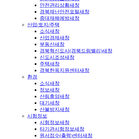
안전관리상황
새창
경북재난안전포털
새창
중대재해예방
새창
산업/토지/주택
소식
새창
산업경제
새창
부동산
새창
경북혁신도시(경북드림밸리)
새창
신도시조성
새창
주택
새창
경북한옥지원센터
새창
환경
소식
새창
정보
새창
산림휴양
새창
대기
새창
산불방지
새창
시험정보
시험정보
새창
타기관시험정보
새창
원서접수(출력)센터
새창