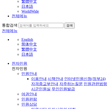
繁體中文
日本語
WorldWide
전체메뉴
통합검색
검색
전체메뉴
English
简体中文
繁體中文
日本語
전자민원
전자민원
민원안내
이용안내
시책안내
인터넷민원신청(정부24)
자격증교부안내
자주하는질문
민원관련법령
시군민원실
무인민원발급
여권안내
민원편람
민원상담