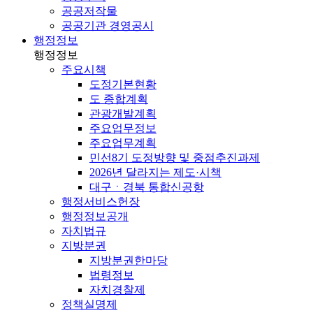
공공저작물
공공기관 경영공시
행정정보
행정정보
주요시책
도정기본현황
도 종합계획
관광개발계획
주요업무정보
주요업무계획
민선8기 도정방향 및 중점추진과제
2026년 달라지는 제도·시책
대구ㆍ경북 통합신공항
행정서비스헌장
행정정보공개
자치법규
지방분권
지방분권한마당
법령정보
자치경찰제
정책실명제