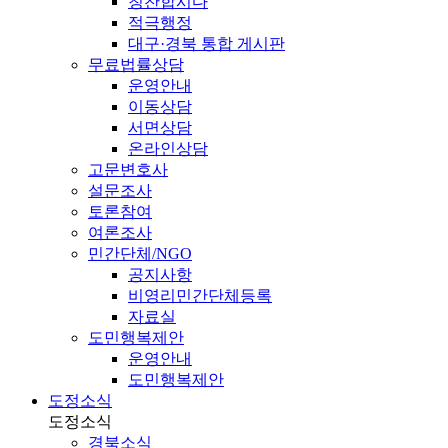
칭찬합시다
적극행정
대구·경북 통합 게시판
무료법률상담
운영안내
이동상담
서면상담
온라인상담
고문변호사
설문조사
토론참여
여론조사
민간단체/NGO
공지사항
비영리민간단체등록
자료실
도민행복제안
운영안내
도민행복제안
도정소식
도정소식
경북소식