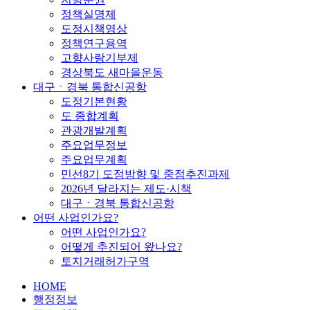
정책실명제
도정시책영상
정책연구용역
고향사랑기부제
경상북도 새마을운동
대구ㆍ경북 통합신공항
도정기본현황
도 종합계획
관광개발계획
주요업무정보
주요업무계획
민선8기 도정방향 및 중점추진과제
2026년 달라지는 제도·시책
대구ㆍ경북 통합신공항
어떤 사업인가요?
어떤 사업인가요?
어떻게 추진되어 왔나요?
토지거래허가구역
HOME
행정정보