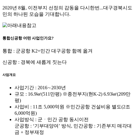
2020년 8월, 이전부지 선정의 감동을 다시한번...대구경북시도
민의 하나된 모습을 기대합니다.
통합신공항 어떤 사업인가요?
통합 : 군공항 K2+민간 대구공항 함께 옮겨
신공항 : 경북에 새롭게 짓는다
사업개요
사업기간 : 2016∼2030년
규모 : 16.9㎢(511만평) ※종전부지(현K-2) 6.93㎢(209만
평)
사업비 : 11조 5,000억원 ※민간공항 건설비용 별도(2조
6,000억원)
사업방식 : 군ㆍ민간 공항 동시이전
군공항 : ‘기부대양여’ 방식, 민간공항 : 기존부지 매각대
금 + 정부재정