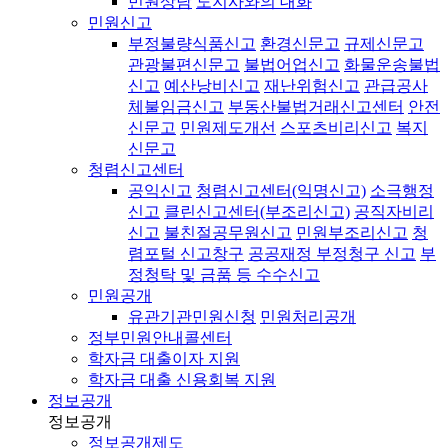
민원상담
도지사와의 대화
민원신고
부정불량식품신고
환경신문고
규제신문고
관광불편신문고
불법어업신고
화물운송불법
신고
예산낭비신고
재난위험신고
관급공사
체불임금신고
부동산불법거래신고센터
안전
신문고
민원제도개선
스포츠비리신고
복지
신문고
청렴신고센터
공익신고
청렴신고센터(익명신고)
소극행정
신고
클린신고센터(부조리신고)
공직자비리
신고
불친절공무원신고
민원부조리신고
청
렴포털 신고창구
공공재정 부정청구 신고
부
정청탁 및 금품 등 수수신고
민원공개
유관기관민원신청
민원처리공개
정부민원안내콜센터
학자금 대출이자 지원
학자금 대출 신용회복 지원
정보공개
정보공개
정보공개제도