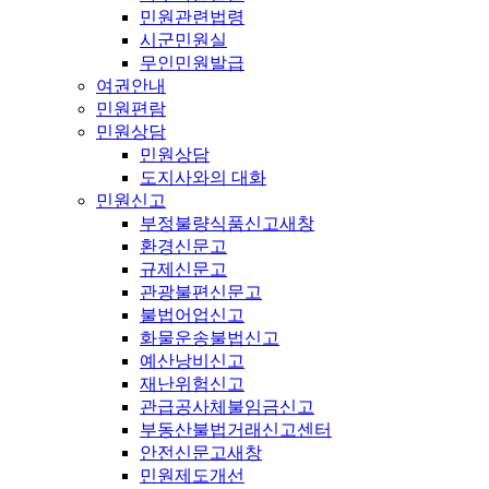
민원관련법령
시군민원실
무인민원발급
여권안내
민원편람
민원상담
민원상담
도지사와의 대화
민원신고
부정불량식품신고
새창
환경신문고
규제신문고
관광불편신문고
불법어업신고
화물운송불법신고
예산낭비신고
재난위험신고
관급공사체불임금신고
부동산불법거래신고센터
안전신문고
새창
민원제도개선