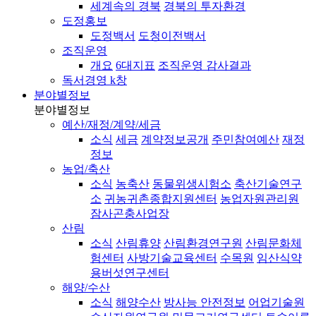
세계속의 경북
경북의 투자환경
도정홍보
도정백서
도청이전백서
조직운영
개요
6대지표
조직운영 감사결과
독서경영 k창
분야별정보
분야별정보
예산/재정/계약/세금
소식
세금
계약정보공개
주민참여예산
재정
정보
농업/축산
소식
농축산
동물위생시험소
축산기술연구
소
귀농귀촌종합지원센터
농업자원관리원
잠사곤충사업장
산림
소식
산림휴양
산림환경연구원
산림문화체
험센터
사방기술교육센터
수목원
임산식약
용버섯연구센터
해양/수산
소식
해양수산
방사능 안전정보
어업기술원