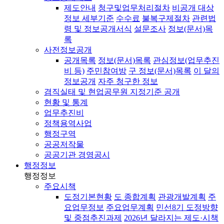
제도안내
청구및업무처리절차
비공개 대상
정보 세부기준
수수료
불복구제절차
관련법
령 및 정보공개서식
설문조사
정보(문서)목
록
사전정보공개
공개목록
정보(문서)목록
관심정보(업무추진
비 등)
주민참여방
구 정보(문서)목록
이 달의
정보공개
자주 청구한 정보
겸직실태 및 현업공무원 지정기준 공개
현황 및 통계
업무추진비
정책용역사업
행정구역
공공저작물
공공기관 경영공시
행정정보
행정정보
주요시책
도정기본현황
도 종합계획
관광개발계획
주
요업무정보
주요업무계획
민선8기 도정방향
및 중점추진과제
2026년 달라지는 제도·시책