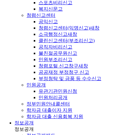
스포츠비리신고
복지신문고
청렴신고센터
공익신고
청렴신고센터(익명신고)
새창
소극행정신고
새창
클린신고센터(부조리신고)
공직자비리신고
불친절공무원신고
민원부조리신고
청렴포털 신고창구
새창
공공재정 부정청구 신고
부정청탁 및 금품 등 수수신고
민원공개
유관기관민원신청
민원처리공개
정부민원안내콜센터
학자금 대출이자 지원
학자금 대출 신용회복 지원
정보공개
정보공개