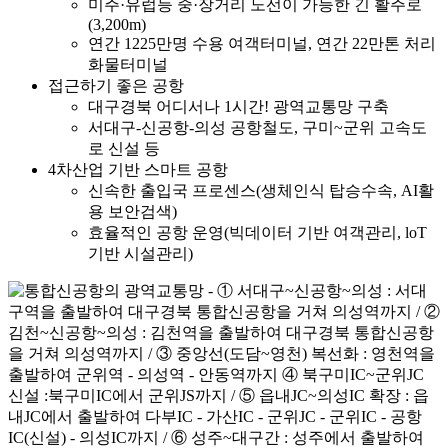
미주·유럽등 중·장거리 노선이 가능한 긴 활주로
(3,200m)
연간 1225만명 수용 여객터미널, 연간 22만톤 처리
화물터미널
접근하기 좋은 공항
대구경북 어디서나 1시간! 광역교통망 구축
서대구-신공항-의성 공항철도, 구미~군위 고속도
로 신설 등
4차산업 기반 스마트 공항
신속한 출입국 프로센스(생체인식 탑승수속, AI활
용 보안검색)
효율적인 공항 운영(빅데이터 기반 여객관리, loT
기반 시설관리)