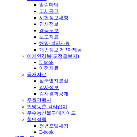
알림마당
고시공고
시험정보
새창
인사정보
경북도보
보도자료
해명·설명자료
개인정보 제3자제공
어게인경북(도정홍보지)
E-book
이전자료
공개자료
실국별자료실
감사정보
감사결과공개
주월간행사
희망농촌 길라잡이
우수농산물구매가이드
청년정책
청년포털
새창
E-book