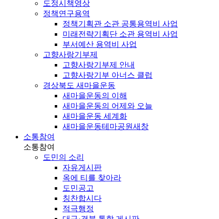
도정시책영상
정책연구용역
정책기획관 소관 공통용역비 사업
미래전략기획단 소관 용역비 사업
부서예산 용역비 사업
고향사랑기부제
고향사랑기부제 안내
고향사랑기부 아너스 클럽
경상북도 새마을운동
새마을운동의 이해
새마을운동의 어제와 오늘
새마을운동 세계화
새마을운동테마공원
새창
소통참여
소통참여
도민의 소리
자유게시판
옥에 티를 찾아라
도민공고
칭찬합시다
적극행정
대구·경북 통합 게시판