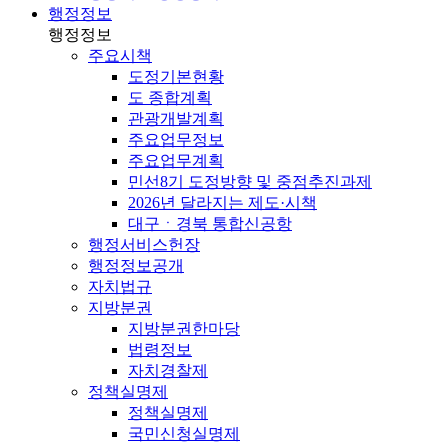
행정정보
행정정보
주요시책
도정기본현황
도 종합계획
관광개발계획
주요업무정보
주요업무계획
민선8기 도정방향 및 중점추진과제
2026년 달라지는 제도·시책
대구ㆍ경북 통합신공항
행정서비스헌장
행정정보공개
자치법규
지방분권
지방분권한마당
법령정보
자치경찰제
정책실명제
정책실명제
국민신청실명제