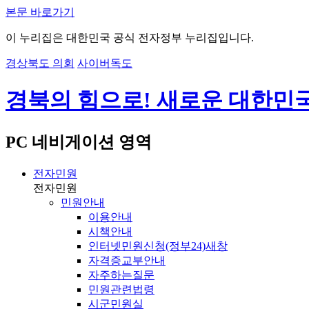
본문 바로가기
이 누리집은 대한민국 공식 전자정부 누리집입니다.
경상북도 의회
사이버독도
경북의 힘으로! 새로운 대한민
PC 네비게이션 영역
전자민원
전자민원
민원안내
이용안내
시책안내
인터넷민원신청(정부24)
새창
자격증교부안내
자주하는질문
민원관련법령
시군민원실