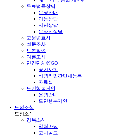
무료법률상담
운영안내
이동상담
서면상담
온라인상담
고문변호사
설문조사
토론참여
여론조사
민간단체/NGO
공지사항
비영리민간단체등록
자료실
도민행복제안
운영안내
도민행복제안
도정소식
도정소식
경북소식
알림마당
고시공고