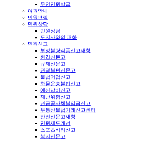
무인민원발급
여권안내
민원편람
민원상담
민원상담
도지사와의 대화
민원신고
부정불량식품신고
새창
환경신문고
규제신문고
관광불편신문고
불법어업신고
화물운송불법신고
예산낭비신고
재난위험신고
관급공사체불임금신고
부동산불법거래신고센터
안전신문고
새창
민원제도개선
스포츠비리신고
복지신문고