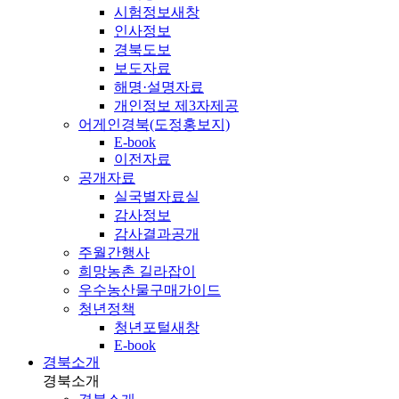
시험정보
새창
인사정보
경북도보
보도자료
해명·설명자료
개인정보 제3자제공
어게인경북(도정홍보지)
E-book
이전자료
공개자료
실국별자료실
감사정보
감사결과공개
주월간행사
희망농촌 길라잡이
우수농산물구매가이드
청년정책
청년포털
새창
E-book
경북소개
경북소개