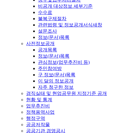
비공개 대상정보 세부기준
수수료
불복구제절차
관련법령 및 정보공개서식
새창
설문조사
정보(문서)목록
사전정보공개
공개목록
정보(문서)목록
관심정보(업무추진비 등)
주민참여방
구 정보(문서)목록
이 달의 정보공개
자주 청구한 정보
겸직실태 및 현업공무원 지정기준 공개
현황 및 통계
업무추진비
정책용역사업
행정구역
공공저작물
공공기관 경영공시