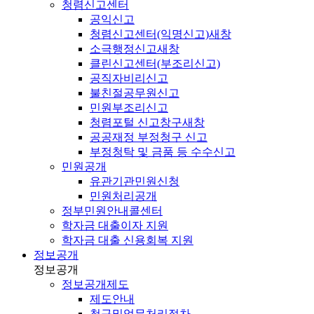
청렴신고센터
공익신고
청렴신고센터(익명신고)
새창
소극행정신고
새창
클린신고센터(부조리신고)
공직자비리신고
불친절공무원신고
민원부조리신고
청렴포털 신고창구
새창
공공재정 부정청구 신고
부정청탁 및 금품 등 수수신고
민원공개
유관기관민원신청
민원처리공개
정부민원안내콜센터
학자금 대출이자 지원
학자금 대출 신용회복 지원
정보공개
정보공개
정보공개제도
제도안내
청구및업무처리절차